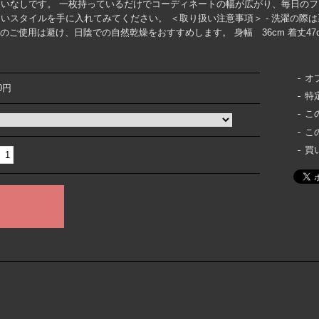
いなしです。 一枚持っているだけでコーディネートの幅が広がり、毎日の
いスタイルを手に入れてみてください。 ＜取り扱い注意事項＞ - 洗濯の際
剤のご使用は避け、日陰での自然乾燥をおすすめします。 身幅 36cm 着丈4
オ
00円
特
こ
こ
買