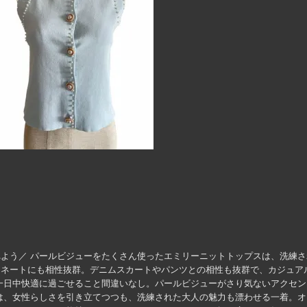
よう／ パールビジューをたくさん使ったエミリーニットトップスは、洗練
ィネートにも相性抜群。デニムスカートやパンツとの相性も抜群で、カジュア
一日中快適に過ごせること間違いなし。パールビジューがさり気ないアクセ
は、女性らしさを引き立てつつも、洗練された大人の魅力も漂わせる一着。