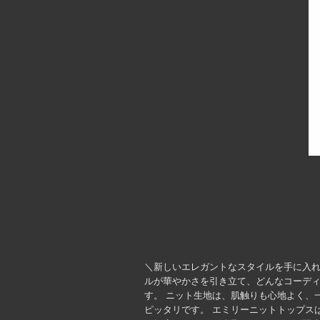
＼新しいエレガントなスタイルを手に入れ
ルが華やかさを引き立て、どんなコーデ
す。 ニット生地は、肌触りも心地よく、
ピッタリです。 エミリーニットトップス