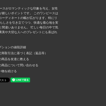
レースがロマンティックな印象を与え、女性
が嬉しいポイントです。 このワンピースは
コーディネートの幅が広がります。特にリ
性らしさを引き立てつつ、快適な着心地を実
と間違いありません。 忙しい毎日の中で気
褒美や大切な人へのプレゼントにも喜ばれ
プションの値段詳細
定商取引法に基づく表記（返品等）
の商品を友達に教える
の商品について問い合わせる
い物を続ける